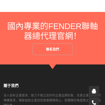
國內專業的FENDER聯軸
器總代理官網！
聯系我們
關于我們
深入剖析企業需求，致力于樹立良好的企業品牌形象，完善企業對內外的
傳播需求。積極協助企業找到發展戰略核心，從戰略的角度樹立企業的品