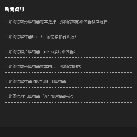
新聞資訊
弗蘭德齒形聯軸器樣本選擇（弗蘭德齒形聯軸器樣本選擇...
弗蘭德聯軸器6hs（弗蘭德聯軸器圖紙）...
弗蘭德膜片聯軸器（rokee膜片聯軸器）...
弗蘭德齒形聯軸器樣本圖片（弗蘭德機械）...
弗蘭德聯軸器油壓拆卸（fl聯軸器）...
弗蘭德風電聯軸器（風電聯軸器廠家）...